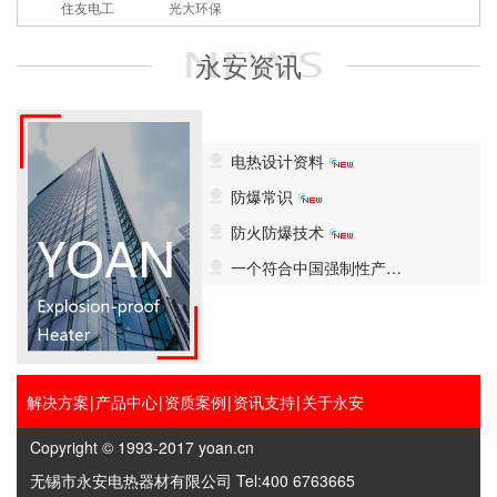
住友电工
光大环保
永安资讯
电热设计资料
防爆常识
防火防爆技术
一个符合中国强制性产…
解决方案
|
产品中心
|
资质案例
|
资讯支持
|
关于永安
Copyright © 1993-2017 yoan.cn
无锡市永安电热器材有限公司 Tel:400 6763665